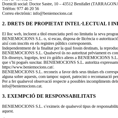
Domicili social: Doctor Sastre, 10 – 43512 Benifallet (TARRAGON
Telèfon: 977 46 20 56
Correu electrònic: info@beniemocions.cat
2. DRETS DE PROPIETAT INTEL·LECTUAL I I
El lloc web, incloent a títol enunciatiu però no limitatiu la seva progra
BENIEMOCIONS S.L. o, si escau, disposa de llicència o autorització exp
així com inscrits en els registres públics corresponents.
Independentment de la finalitat per la qual fossin destinats, la reproducc
BENIEMOCIONS S.L. Qualsevol ús no autoritzat prèviament es considera
Els dissenys, logotips, text i/o gràfics aliens a BENIEMOCIONS S.L. i
que s’hi pogués suscitar. BENIEMOCIONS S.L. autoritza expressament qu
https://www.beniemocions.cat/.
BENIEMOCIONS S.L. reconeix a favor dels seus titulars els corresponents
alguna sobre aquests, com tampoc suport, patrocini o recomanació per 
Per a fer qualsevol observació respecte a possibles incompliments dels d
info@beniemocions.cat.
3. EXEMPCIÓ DE RESPONSABILITATS
BENIEMOCIONS S.L. s’eximeix de qualsevol tipus de responsabilitat d
aquest.