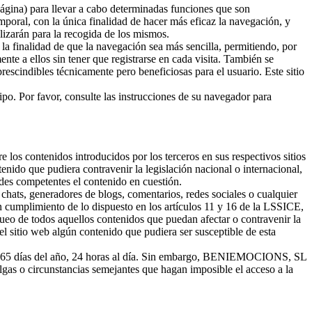
página) para llevar a cabo determinadas funciones que son
emporal, con la única finalidad de hacer más eficaz la navegación, y
lizarán para la recogida de los mismos.
la finalidad de que la navegación sea más sencilla, permitiendo, por
te a ellos sin tener que registrarse en cada visita. También se
rescindibles técnicamente pero beneficiosas para el usuario. Este sitio
ipo. Por favor, consulte las instrucciones de su navegador para
os contenidos introducidos por los terceros en sus respectivos sitios
nido que pudiera contravenir la legislación nacional o internacional,
ades competentes el contenido en cuestión.
ats, generadores de blogs, comentarios, redes sociales o cualquier
umplimiento de lo dispuesto en los artículos 11 y 16 de la LSSICE,
oqueo de todos aquellos contenidos que puedan afectar o contravenir la
 el sitio web algún contenido que pudiera ser susceptible de esta
los 365 días del año, 24 horas al día. Sin embargo, BENIEMOCIONS, SL
elgas o circunstancias semejantes que hagan imposible el acceso a la