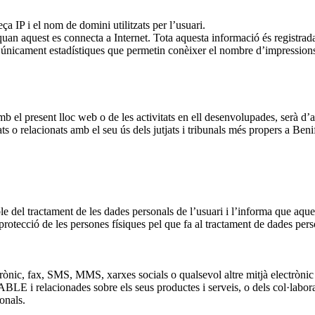
a IP i el nom de domini utilitzats per l’usuari.
n aquest es connecta a Internet. Tota aquesta informació és registrada 
 únicament estadístiques que permetin conèixer el nombre d’impressions d
amb el present lloc web o de les activitats en ell desenvolupades, serà d’
ats o relacionats amb el seu ús dels jutjats i tribunals més propers a Benif
actament de les dades personals de l’usuari i l’informa que aqueste
cció de les persones físiques pel que fa al tractament de dades personal
ònic, fax, SMS, MMS, xarxes socials o qualsevol altre mitjà electrònic 
 i relacionades sobre els seus productes i serveis, o dels col·laborad
onals.