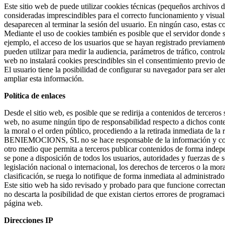
Este sitio web de puede utilizar cookies técnicas (pequeños archivos 
consideradas imprescindibles para el correcto funcionamiento y visualiz
desaparecen al terminar la sesión del usuario. En ningún caso, estas c
Mediante el uso de cookies también es posible que el servidor donde s
ejemplo, el acceso de los usuarios que se hayan registrado previamente
pueden utilizar para medir la audiencia, parámetros de tráfico, control
web no instalará cookies prescindibles sin el consentimiento previo de
El usuario tiene la posibilidad de configurar su navegador para ser al
ampliar esta información.
Política de enlaces
Desde el sitio web, es posible que se redirija a contenidos de terce
web, no asume ningún tipo de responsabilidad respecto a dichos conten
la moral o el orden público, procediendo a la retirada inmediata de la
BENIEMOCIONS, SL no se hace responsable de la información y conteni
otro medio que permita a terceros publicar contenidos de forma ind
se pone a disposición de todos los usuarios, autoridades y fuerzas de 
legislación nacional o internacional, los derechos de terceros o la mor
clasificación, se ruega lo notifique de forma inmediata al administrado
Este sitio web ha sido revisado y probado para que funcione correct
no descarta la posibilidad de que existan ciertos errores de programac
página web.
Direcciones IP