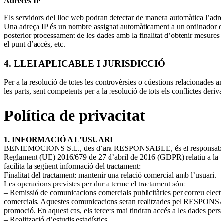
Adreces IP
Els servidors del lloc web podran detectar de manera automàtica l’adreç
Una adreça IP és un nombre assignat automàticament a un ordinador qua
posterior processament de les dades amb la finalitat d’obtenir mesures
el punt d’accés, etc.
4. LLEI APLICABLE I JURISDICCIÓ
Per a la resolució de totes les controvèrsies o qüestions relacionades 
les parts, sent competents per a la resolució de tots els conflictes deriv
Política de privacitat
1. INFORMACIÓ A L’USUARI
BENIEMOCIONS S.L., des d’ara RESPONSABLE, és el responsable del tr
Reglament (UE) 2016/679 de 27 d’abril de 2016 (GDPR) relatiu a la prote
facilita la següent informació del tractament:
Finalitat del tractament: mantenir una relació comercial amb l’usuari.
Les operacions previstes per dur a terme el tractament són:
– Remissió de comunicacions comercials publicitàries per correu electr
comercials. Aquestes comunicacions seran realitzades pel RESPONSABLE
promoció. En aquest cas, els tercers mai tindran accés a les dades pers
– Realització d’estudis estadístics.