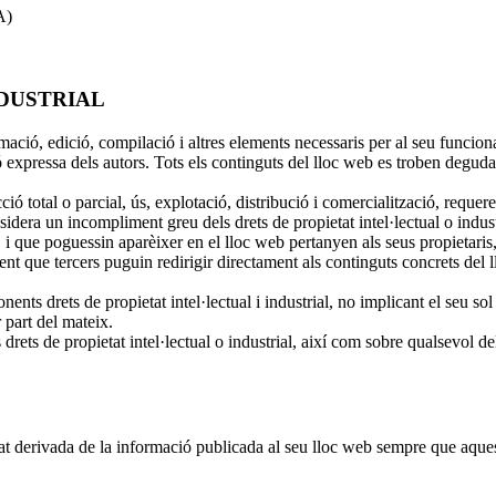
A)
NDUSTRIAL
mació, edició, compilació i altres elements necessaris per al seu funciona
ressa dels autors. Tots els continguts del lloc web es troben degudament
ió total o parcial, ús, explotació, distribució i comercialització, requere
 un incompliment greu dels drets de propietat intel·lectual o industri
 que poguessin aparèixer en el lloc web pertanyen als seus propietaris,
e tercers puguin redirigir directament als continguts concrets del lloc
 drets de propietat intel·lectual i industrial, no implicant el seu sol e
part del mateix.
rets de propietat intel·lectual o industrial, així com sobre qualsevol de
erivada de la informació publicada al seu lloc web sempre que aquesta 