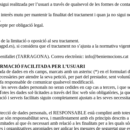
sigui realitzada per l’usuari a través de qualsevol de les formes de conta
interès mutu per mantenir la finalitat del tractament i quan ja no sigui 
.
pte per obligació legal.
i de la limitació o oposició al seu tractament.
gpd.es), si considera que el tractament no s’ajusta a la normativa vigent
enifallet (TARRAGONA). Correu electrònic: info@beniemocions.cat
ORMACIÓ FACILITADA PER L’USUARI
rada de dades en els camps, marcats amb un asterisc (*) en el formulari 
essàries per atendre la seva petició, per part del prestador, sent volunt
fa responsable de comunicar qualsevol modificació.
 seves dades personals no seran cedides en cap cas a tercers, i que se
tes les dades sol·licitades a través del lloc web són obligatòries, ja qu
ció i serveis facilitats siguin completament ajustats a les seves necessita
rotecció de dades personals, el RESPONSABLE està complint amb totes l
 són responsabilitat seva, i manifestament amb els principis descrits a l
limitades al que és necessari amb relació a les finalitats per a les quals só
ganitzatives apropiades per aplicar les mesures de seguretat que estable