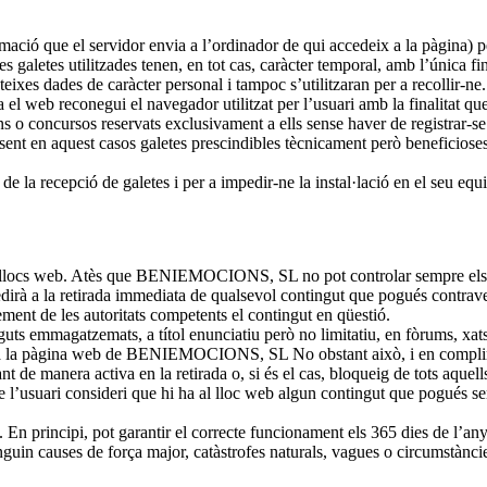
formació que el servidor envia a l’ordinador de qui accedeix a la pàgina
es galetes utilitzades tenen, en tot cas, caràcter temporal, amb l’única fi
eixes dades de caràcter personal i tampoc s’utilitzaran per a recollir-ne.
a el web reconegui el navegador utilitzat per l’usuari amb la finalitat qu
ns o concursos reservats exclusivament a ells sense haver de registrar-se
ssent en aquest casos galetes prescindibles tècnicament però beneficioses
t de la recepció de galetes i per a impedir-ne la instal·lació en el seu eq
ers llocs web. Atès que BENIEMOCIONS, SL no pot controlar sempre els c
edirà a la retirada immediata de qualsevol contingut que pogués contraven
ment de les autoritats competents el contingut en qüestió.
emmagatzemats, a títol enunciatiu però no limitatiu, en fòrums, xats, 
t a la pàgina web de BENIEMOCIONS, SL No obstant això, i en complime
orant de manera activa en la retirada o, si és el cas, bloqueig de tots aque
que l’usuari consideri que hi ha al lloc web algun contingut que pogués se
nt. En principi, pot garantir el correcte funcionament els 365 dies de 
inguin causes de força major, catàstrofes naturals, vagues o circumstànc