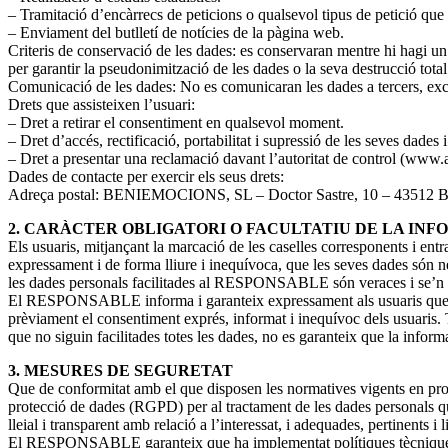
– Tramitació d’encàrrecs de peticions o qualsevol tipus de petició que 
– Enviament del butlletí de notícies de la pàgina web.
Criteris de conservació de les dades: es conservaran mentre hi hagi un 
per garantir la pseudonimització de les dades o la seva destrucció total
Comunicació de les dades: No es comunicaran les dades a tercers, exce
Drets que assisteixen l’usuari:
– Dret a retirar el consentiment en qualsevol moment.
– Dret d’accés, rectificació, portabilitat i supressió de les seves dades 
– Dret a presentar una reclamació davant l’autoritat de control (www.a
Dades de contacte per exercir els seus drets:
Adreça postal: BENIEMOCIONS, SL – Doctor Sastre, 10 – 43512 B
2. CARÀCTER OBLIGATORI O FACULTATIU DE LA INF
Els usuaris, mitjançant la marcació de les caselles corresponents i ent
expressament i de forma lliure i inequívoca, que les seves dades són nec
les dades personals facilitades al RESPONSABLE són veraces i se’n 
El RESPONSABLE informa i garanteix expressament als usuaris que les
prèviament el consentiment exprés, informat i inequívoc dels usuaris. To
que no siguin facilitades totes les dades, no es garanteix que la informa
3. MESURES DE SEGURETAT
Que de conformitat amb el que disposen les normatives vigents en p
protecció de dades (RGPD) per al tractament de les dades personals que
lleial i transparent amb relació a l’interessat, i adequades, pertinents i 
El RESPONSABLE garanteix que ha implementat polítiques tècniques i or