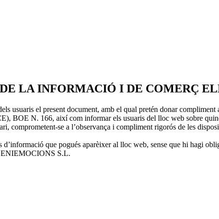
T DE LA INFORMACIÓ I DE COMERÇ EL
usuaris el present document, amb el qual pretén donar compliment a le
CE), BOE N. 166, així com informar els usuaris del lloc web sobre quine
ri, comprometent-se a l’observança i compliment rigorós de les disposic
’informació que pogués aparèixer al lloc web, sense que hi hagi oblig
b de BENIEMOCIONS S.L.