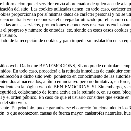
de información que el servidor envía al ordenador de quien accede a la 
ación del sitio. Las cookies utilizadas tienen, en todo caso, carácter t
ookies proporcionan por sí mismas datos de carácter personal y no se uti
e encuentra la web reconozca el navegador utilizado por el usuario con 
 a las áreas, servicios, promociones o concursos reservados exclusivamen
ar el progreso y número de entradas, etc, siendo en estos casos cookies p
l usuario.
ertado de la recepción de cookies y para impedir su instalación en su equ
ros sitios web. Dado que BENIEMOCIONS, SL no puede controlar siempre l
idos. En todo caso, procederá a la retirada inmediata de cualquier conte
 redirección a dicho sitio web, poniendo en conocimiento de las autorid
dos almacenados, a título enunciativo pero no limitativo, en foros, ch
ependiente en la página web de BENIEMOCIONS, SL Sin embargo, y en c
seguridad, colaborando de forma activa en la retirada o, en su caso, bl
al y el orden público. En caso de que el usuario considere que existe en
r del sitio web.
amente. En principio, puede garantizarse el correcto funcionamiento 
ión, o que acontezcan causas de fuerza mayor, catástrofes naturales, hu