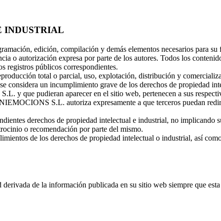
E INDUSTRIAL
ogramación, edición, compilación y demás elementos necesarios para su f
 o autorización expresa por parte de los autores. Todos los contenido
los registros públicos correspondientes.
producción total o parcial, uso, explotación, distribución y comercializa
nsidera un incumplimiento grave de los derechos de propiedad intelec
. y que pudieran aparecer en el sitio web, pertenecen a sus respectiv
BENIEMOCIONS S.L. autoriza expresamente a que terceros puedan redirigi
ntes derechos de propiedad intelectual e industrial, no implicando su 
trocinio o recomendación por parte del mismo.
limientos de los derechos de propiedad intelectual o industrial, así com
rivada de la información publicada en su sitio web siempre que esta 