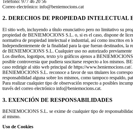
Teléfono: 977 46 20 56
Correo electrónico: info@beniemocions.cat
2. DERECHOS DE PROPIEDAD INTELECTUAL 
El sitio web, incluyendo a título enunciativo pero no limitativo su pr
propiedad de BENIEMOCIONS S.L. o, si es el caso, dispone de licencia
normativa de propiedad intelectual e industrial, así como inscritos en 
Independientemente de la finalidad para la que fueran destinados, la re
de BENIEMOCIONS S.L. Cualquier uso no autorizado previamente se co
Los diseños, logotipos, texto y/o gráficos ajenos a BENIEMOCIONS S.L
posible controversia que pudiera suscitarse respecto a los mismos. 
caso redirigir al sitio web principal de https://www.beniemocions.cat/.
BENIEMOCIONS S.L. reconoce a favor de sus titulares los correspondie
responsabilidad alguna sobre los mismos, como tampoco respaldo, pa
Para realizar cualquier tipo de observación respecto a posibles incump
través del correo electrónico info@beniemocions.cat.
3. EXENCIÓN DE RESPONSABILIDADES
BENIEMOCIONS S.L. se exime de cualquier tipo de responsabilidad de
al mismo.
Uso de Cookies