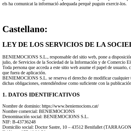
els ha comunicat la informació adequada perquè puguin exercir-los.
Castellano:
LEY DE LOS SERVICIOS DE LA SOCI
BENIEMOCIONS S.L., responsable del sitio web, pone a disposición de
julio, de Servicios de la Sociedad de la Información y de Comercio E
Toda persona que acceda a este sitio web asume el papel de usuario, c
que fuera de aplicación.
BENIEMOCIONS S.L. se reserva el derecho de modificar cualquier tipo
dichas obligaciones, entendiéndose como suficiente con la publica
1. DATOS IDENTIFICATIVOS
Nombre de dominio: https://www.beniemocions.cat/
Nombre comercial: BENIEMOCIONS
Denominación social: BENIEMOCIONS S.L.
NIF: B-43736248
Domicilio social: Doctor Sastre, 10 – 43512 Benifallet (TARRAGO