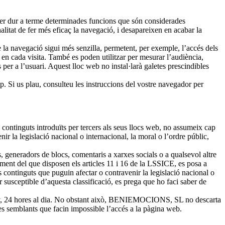
) per dur a terme determinades funcions que són considerades
nalitat de fer més eficaç la navegació, i desapareixen en acabar la
e la navegació sigui més senzilla, permetent, per exemple, l’accés dels
 en cada visita. També es poden utilitzar per mesurar l’audiència,
 per a l’usuari. Aquest lloc web no instal·larà galetes prescindibles
uip. Si us plau, consulteu les instruccions del vostre navegador per
ontinguts introduïts per tercers als seus llocs web, no assumeix cap
ir la legislació nacional o internacional, la moral o l’ordre públic,
generadors de blocs, comentaris a xarxes socials o a qualsevol altre
nt del que disposen els articles 11 i 16 de la LSSICE, es posa a
lls continguts que puguin afectar o contravenir la legislació nacional o
r susceptible d’aquesta classificació, es prega que ho faci saber de
l’any, 24 hores al dia. No obstant això, BENIEMOCIONS, SL no descarta
ies semblants que facin impossible l’accés a la pàgina web.