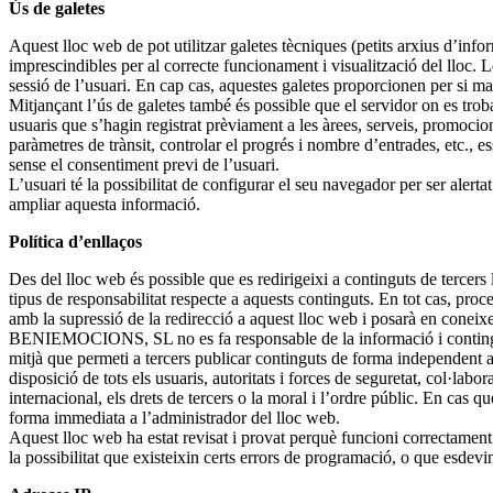
Ús de galetes
Aquest lloc web de pot utilitzar galetes tècniques (petits arxius d’in
imprescindibles per al correcte funcionament i visualització del lloc. L
sessió de l’usuari. En cap cas, aquestes galetes proporcionen per si mat
Mitjançant l’ús de galetes també és possible que el servidor on es trob
usuaris que s’hagin registrat prèviament a les àrees, serveis, promocio
paràmetres de trànsit, controlar el progrés i nombre d’entrades, etc., e
sense el consentiment previ de l’usuari.
L’usuari té la possibilitat de configurar el seu navegador per ser alerta
ampliar aquesta informació.
Política d’enllaços
Des del lloc web és possible que es redirigeixi a continguts de terc
tipus de responsabilitat respecte a aquests continguts. En tot cas, proc
amb la supressió de la redirecció a aquest lloc web i posarà en coneixe
BENIEMOCIONS, SL no es fa responsable de la informació i continguts 
mitjà que permeti a tercers publicar continguts de forma independen
disposició de tots els usuaris, autoritats i forces de seguretat, col·lab
internacional, els drets de tercers o la moral i l’ordre públic. En cas 
forma immediata a l’administrador del lloc web.
Aquest lloc web ha estat revisat i provat perquè funcioni correctame
la possibilitat que existeixin certs errors de programació, o que esdev