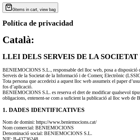
0
items in cart, view bag
Política de privacidad
Català:
LLEI DELS SERVEIS DE LA SOCIETA
BENIEMOCIONS S.L., responsable del lloc web, posa a disposició dels 
Serveis de la Societat de la Informació i de Comerç Electrònic (LSSI
Tota persona que accedeixi a aquest lloc web assumeix el paper d’usua
fos d’aplicació.
BENIEMOCIONS S.L. es reserva el dret de modificar qualsevol tipus d
obligacions, entenent-se com a suficient la publicació al lloc we
1. DADES IDENTIFICATIVES
Nom de domini: https://www.beniemocions.cat/
Nom comercial: BENIEMOCIONS
Denominació social: BENIEMOCIONS S.L.
NIF: B-43736248