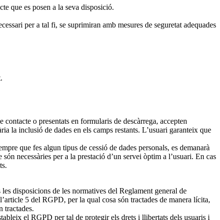
cte que es posen a la seva disposició.
necessari per a tal fi, se suprimiran amb mesures de seguretat adequades
.
de contacte o presentats en formularis de descàrrega, accepten
ària la inclusió de dades en els camps restants. L’usuari garanteix que
mpre que fes algun tipus de cessió de dades personals, es demanarà
e són necessàries per a la prestació d’un servei òptim a l’usuari. En cas
ts.
es disposicions de les normatives del Reglament general de
’article 5 del RGPD, per la qual cosa són tractades de manera lícita,
n tractades.
ix el RGPD per tal de protegir els drets i llibertats dels usuaris i