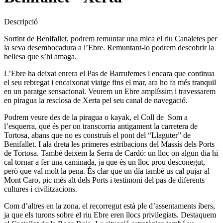
Descripció
Sortint de Benifallet, podrem remuntar una mica el riu Canaletes per
la seva desembocadura a l’Ebre. Remuntant-lo podrem descobrir la
bellesa que s’hi amaga.
L’Ebre ha deixat enrera el Pas de Barrufemes i encara que continua
el seu rebregat i encaixonat viatge fins el mar, ara ho fa més tranquil
en un paratge sensacional. Veurem un Ebre amplíssim i travessarem
en piragua la resclosa de Xerta pel seu canal de navegació.
Podrem veure des de la piragua o kayak, el Coll de
Som a
l’esquerra, que és per on transcorria antigament la carretera de
Tortosa, abans que no es construís el pont del “Llaguter” de
Benifallet. I ala dreta les primeres estribacions del Massís dels Ports
de Tortosa. També deixem la Serra de Cardó: un lloc on algun dia hi
cal tornar a fer una caminada, ja que és un lloc prou desconegut,
però que val molt la pena. És clar que un día també us cal pujar al
Mont Caro, pic més alt dels Ports i testimoni del pas de diferents
cultures i civilitzacions.
Com d’altres en la zona, el recorregut està ple d’assentaments íbers,
ja que els turons sobre el riu Ebre eren llocs privilegiats. Destaquem