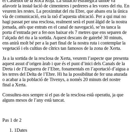
el Castellot de la Roca Roja.
La situació estratègica també va
afavorir la instal·lació de cimenteres i pedreres a les vores del riu. En
veurem les restes. La proximitat del riu Ebre, que abans era la única
vía de comunicació, era la raó d’aquesta ubicació.
Per a qui mai no
hagi passat per una resclosa, realment serà el punt àlgid de la nostra
jornada, atés que entrats en el canal de navegació, se’ns tanca la
porta d’entrada per a fer-nos baixar els 7 metres que ens separen de
l’alçada del riu a la sortida. Aquest descans de gairebé 30 minuts,
ens anirà molt bé per a la part final de la nostra ruta i contemplar la
vegetació i els cultius de cítrics tan famosos de la zona de Xerta.
Ja a la sortida de la resclosa de Xerta, veurem l’aspecte que presenta
aquest assut d’origen àrab i que és el punt d’inici dels Canals de la
Dreta i de l’Esquerra de l’Ebre, fonamentals en l’aportació d’aigua a
les terres del Delta de l’Ebre. Hi ha la possibilitat de fer una aturada
o acabar a la població de Tivenys, a només 20 minuts del nostre
final a Xerta.
Consulteu-nos sempre si el pas de la resclosa està operatiu, ja que
alguns mesos de l’any està tancat.
Pas
1
de 2
1
Dates