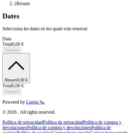
2
Resum
Dates
Selecciona les dates en les quals vols reservar
Data
Total
0,00 €
Següent
Resum
0,00 €
Total
0,00 €
Següent
Powered by
Lueira 🦦
©
2026
. All rights reserved.
Política de privacidad
Política de privacidad
Política de compra y
devoluciones
Política de compra y devoluciones
Política de
cookies
Política de cookies
Canjear bono regalo
Canjear bono regalo