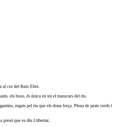
a al cor del Baix Ebre.
s, els bous, és única en tot el transcurs del riu.
egantins, regats pel riu que els dona força. Plena de prats verds i
a presó que es diu Llibertat.