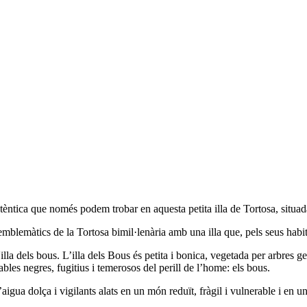
tèntica que només podem trobar en aquesta petita illa de Tortosa, situad
emàtics de la Tortosa bimil·lenària amb una illa que, pels seus habitant
'illa dels bous. L’illa dels Bous és petita i bonica, vegetada per arbres g
iables negres, fugitius i temerosos del perill de l’home: els bous.
aigua dolça i vigilants alats en un món reduït, fràgil i vulnerable i en un