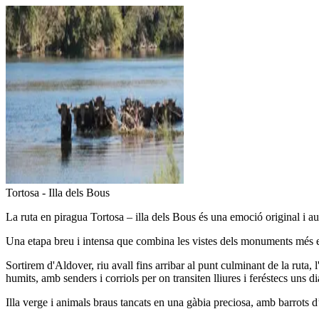
Tortosa - Illa dels Bous
La ruta en piragua Tortosa – illa dels Bous és una emoció original i au
Una etapa breu i intensa que combina les vistes dels monuments més embl
Sortirem d'Aldover, riu avall fins arribar al punt culminant de la ruta, l
humits, amb senders i corriols per on transiten lliures i feréstecs uns d
Illa verge i animals braus tancats en una gàbia preciosa, amb barrots d’